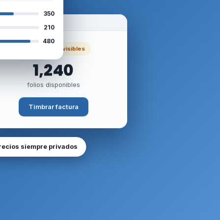
350
Portal de tu cliente
210
480
Sin precios visibles
1,240
folios disponibles
Timbrar factura
recios siempre privados