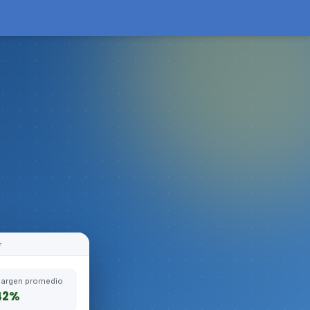
r
argen promedio
42%