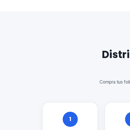
Distr
Compra tus foli
1