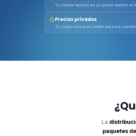
Tu cliente factura en un portal distinto al 
Precios privados
Tu costo nunca es visible para tus cliente
¿Qué
La
distribuci
paquetes de