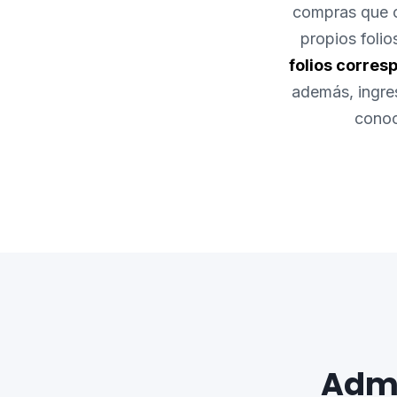
compras que c
propios folio
folios corres
además, ingre
conoce
Admi