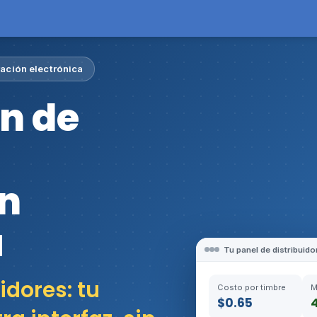
ración electrónica
ón de
n
a
Tu panel de distribuido
idores: tu
Costo por timbre
M
$0.65