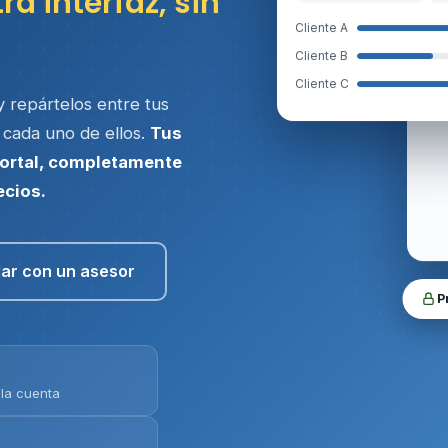
ra interfaz, sin
Cliente A
Cliente B
Cliente C
 repártelos entre tus
a cada uno de ellos.
Tus
portal, completamente
ecios.
ar con un asesor
P
ola cuenta