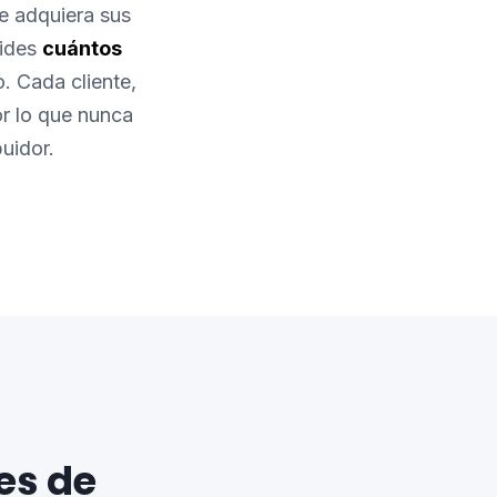
e adquiera sus
cides
cuántos
. Cada cliente,
or lo que nunca
buidor.
es de